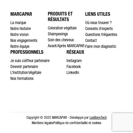
PRODUITS ET
MARCAPAR
LIENS UTILES
RÉSULTATS
La marque
Où nous trouver ?
Coloration végétale
Notre histoire
Conseils d’experts
Shampooings
Notre vision
Questions fréquentes
Soin des cheveux
Nos engagements
Contact
Avant/Après MARCAPAR
Notre équipe
Faire mon diagnostic
PROFESSIONNELS
RÉSEAUX
Je suis coiffeur partenaire
Instagram
Devenir partenaire
Facebook
L’Institution Végétale
LinkedIn
Nos formations
Copyright © 2025 MARCAPAR - Développé par
LesBonsTech
Mentions légales
Politique de confidentialité et cookies