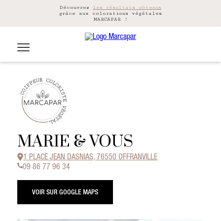
Découvrez
les résultats obtenus
grâce aux colorations végétales
MARCAPAR !
MARIE & VOUS
1 PLACE JEAN DASNIAS, 76550 OFFRANVILLE
09 86 77 96 34
VOIR SUR GOOGLE MAPS