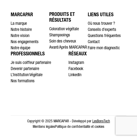
PRODUITS ET
MARCAPAR
LIENS UTILES
RÉSULTATS
La marque
Où nous trouver ?
Coloration végétale
Notre histoire
Conseils d’experts
Shampooings
Notre vision
Questions fréquentes
Soin des cheveux
Nos engagements
Contact
Avant/Après MARCAPAR
Notre équipe
Faire mon diagnostic
PROFESSIONNELS
RÉSEAUX
Je suis coiffeur partenaire
Instagram
Devenir partenaire
Facebook
L’Institution Végétale
LinkedIn
Nos formations
Copyright © 2025 MARCAPAR - Développé par
LesBonsTech
Mentions légales
Politique de confidentialité et cookies