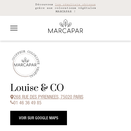
Découvrez
les résultats obtenus
grâce aux colorations végétales
MARCAPAR !
Louise & CO
268 RUE DES PYRENNEES, 75020 PARIS
01 46 36 49 85
VOIR SUR GOOGLE MAPS