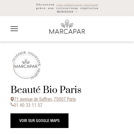
Découvrez
les résultats obtenus
grâce aux colorations végétales
MARCAPAR !
Beauté Bio Paris
71 avenue de Suffren, 75007 Paris
01 40 33 11 57
VOIR SUR GOOGLE MAPS