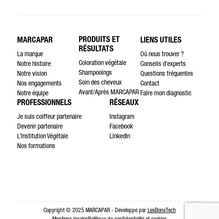
PRODUITS ET
MARCAPAR
LIENS UTILES
RÉSULTATS
La marque
Où nous trouver ?
Coloration végétale
Notre histoire
Conseils d’experts
Shampooings
Notre vision
Questions fréquentes
Soin des cheveux
Nos engagements
Contact
Avant/Après MARCAPAR
Notre équipe
Faire mon diagnostic
PROFESSIONNELS
RÉSEAUX
Je suis coiffeur partenaire
Instagram
Devenir partenaire
Facebook
L’Institution Végétale
LinkedIn
Nos formations
Copyright © 2025 MARCAPAR - Développé par
LesBonsTech