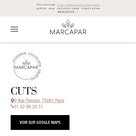
Découvrez
les résultats obtenus
grâce aux colorations végétales
MARCAPAR !
CUTS
9 Rue Thérèse, 75001 Paris
01 42 96 28 31
VOIR SUR GOOGLE MAPS