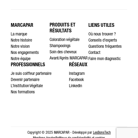
PRODUITS ET
MARCAPAR
LIENS UTILES
RÉSULTATS
La marque
Où nous trouver ?
Coloration végétale
Notre histoire
Conseils d’experts
Shampooings
Notre vision
Questions fréquentes
Soin des cheveux
Nos engagements
Contact
Avant/Après MARCAPAR
Notre équipe
Faire mon diagnostic
PROFESSIONNELS
RÉSEAUX
Je suis coiffeur partenaire
Instagram
Devenir partenaire
Facebook
L’Institution Végétale
LinkedIn
Nos formations
Copyright © 2025 MARCAPAR - Développé par
LesBonsTech