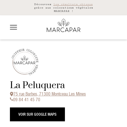
Découvrez
les résultats obtenus
grâce aux colorations végétales
MARCAPAR !
La Peluquera
75 rue Barbes, 71300 Montceau Les Mines
09 84 41 45 70
VOIR SUR GOOGLE MAPS