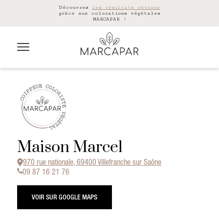
Découvrez
les résultats obtenus
grâce aux colorations végétales
MARCAPAR !
Maison Marcel
970 rue nationale, 69400 Villefranche sur Saône
09 87 16 21 76
VOIR SUR GOOGLE MAPS