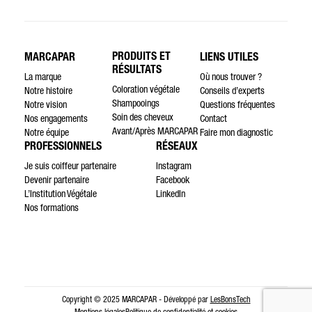
PRODUITS ET
MARCAPAR
LIENS UTILES
RÉSULTATS
La marque
Où nous trouver ?
Coloration végétale
Notre histoire
Conseils d’experts
Shampooings
Notre vision
Questions fréquentes
Soin des cheveux
Nos engagements
Contact
Avant/Après MARCAPAR
Notre équipe
Faire mon diagnostic
PROFESSIONNELS
RÉSEAUX
Je suis coiffeur partenaire
Instagram
Devenir partenaire
Facebook
L’Institution Végétale
LinkedIn
Nos formations
Copyright © 2025 MARCAPAR - Développé par
LesBonsTech