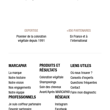
EXPERTISE
+850 PARTENAIRES
Pionnier de la coloration
En France et à
végétale depuis 1991
l’international
PRODUITS ET
MARCAPAR
LIENS UTILES
RÉSULTATS
La marque
Où nous trouver ?
Coloration végétale
Notre histoire
Conseils d’experts
Shampooings
Notre vision
Questions fréquentes
Soin des cheveux
Nos engagements
Contact
Avant/Après MARCAPAR
Notre équipe
Faire mon diagnostic
PROFESSIONNELS
RÉSEAUX
Je suis coiffeur partenaire
Instagram
Devenir partenaire
Facebook