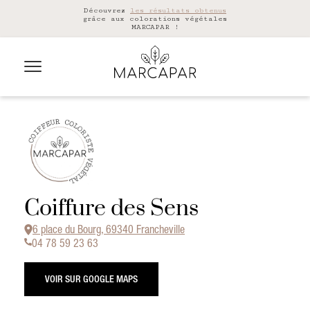
Découvrez
les résultats obtenus
grâce aux colorations végétales
MARCAPAR !
Coiffure des Sens
6 place du Bourg, 69340 Francheville
04 78 59 23 63
VOIR SUR GOOGLE MAPS