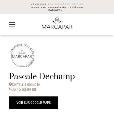
Découvrez
les résultats obtenus
grâce aux colorations végétales
MARCAPAR !
Pascale Dechamp
Coiffeur à domicile
06 45 60 94 68
VOIR SUR GOOGLE MAPS