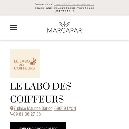
Découvrez
les résultats obtenus
grâce aux colorations végétales
MARCAPAR !
LE LABO DES
COIFFEURS
7 place Maurice Bariod, 69009 LYON
09 81 36 27 38