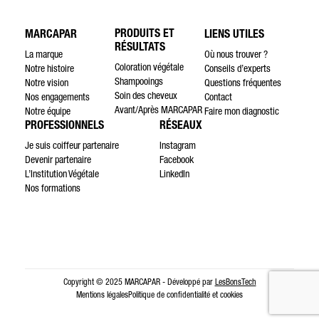
PRODUITS ET
MARCAPAR
LIENS UTILES
RÉSULTATS
La marque
Où nous trouver ?
Coloration végétale
Notre histoire
Conseils d’experts
Shampooings
Notre vision
Questions fréquentes
Soin des cheveux
Nos engagements
Contact
Avant/Après MARCAPAR
Notre équipe
Faire mon diagnostic
PROFESSIONNELS
RÉSEAUX
Je suis coiffeur partenaire
Instagram
Devenir partenaire
Facebook
L’Institution Végétale
LinkedIn
Nos formations
Copyright © 2025 MARCAPAR - Développé par
LesBonsTech
Mentions légales
Politique de confidentialité et cookies