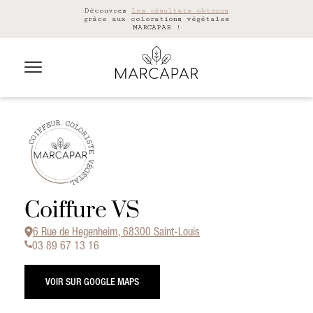
Découvrez
les résultats obtenus
grâce aux colorations végétales
MARCAPAR !
Coiffure VS
6 Rue de Hegenheim, 68300 Saint-Louis
03 89 67 13 16
VOIR SUR GOOGLE MAPS