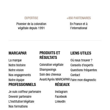
EXPERTISE
+850 PARTENAIRES
Pionnier de la coloration
En France et à
végétale depuis 1991
l’international
PRODUITS ET
MARCAPAR
LIENS UTILES
RÉSULTATS
La marque
Où nous trouver ?
Coloration végétale
Notre histoire
Conseils d’experts
Shampooings
Notre vision
Questions fréquentes
Soin des cheveux
Nos engagements
Contact
Avant/Après MARCAPAR
Notre équipe
Faire mon diagnostic
PROFESSIONNELS
RÉSEAUX
Je suis coiffeur partenaire
Instagram
Devenir partenaire
Facebook
L’Institution Végétale
LinkedIn
Nos formations