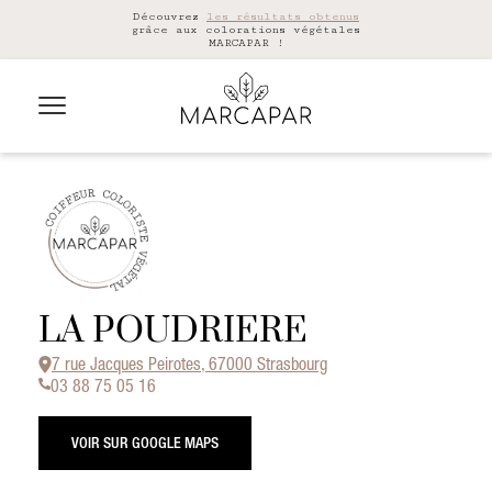
Découvrez
les résultats obtenus
grâce aux colorations végétales
MARCAPAR !
LA POUDRIERE
7 rue Jacques Peirotes, 67000 Strasbourg
03 88 75 05 16
VOIR SUR GOOGLE MAPS