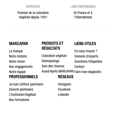
EXPERTISE
+850 PARTENAIRES
Pionnier de la coloration
En France et à
végétale depuis 1991
l’international
PRODUITS ET
MARCAPAR
LIENS UTILES
RÉSULTATS
La marque
Où nous trouver ?
Coloration végétale
Notre histoire
Conseils d’experts
Shampooings
Notre vision
Questions fréquentes
Soin des cheveux
Nos engagements
Contact
Avant/Après MARCAPAR
Notre équipe
Faire mon diagnostic
PROFESSIONNELS
RÉSEAUX
Je suis coiffeur partenaire
Instagram
Devenir partenaire
Facebook
L’Institution Végétale
LinkedIn
Nos formations