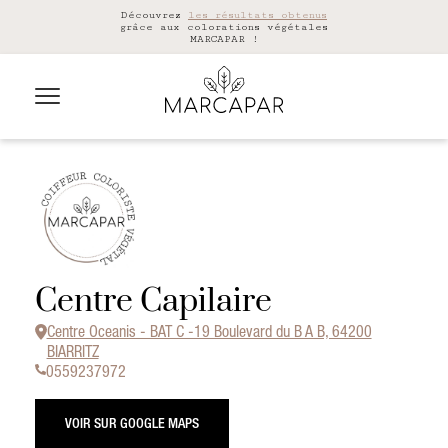
Découvrez
les résultats obtenus
grâce aux colorations végétales
MARCAPAR !
Centre Capilaire
Centre Oceanis - BAT C -19 Boulevard du B A B, 64200
BIARRITZ
0559237972
VOIR SUR GOOGLE MAPS