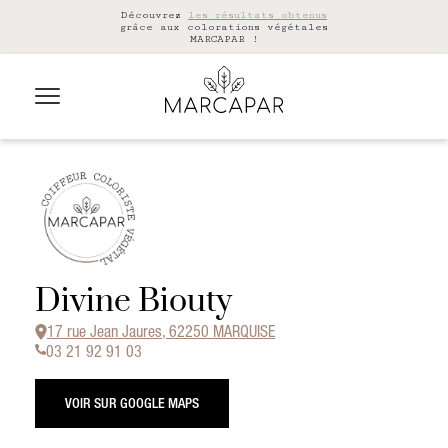
Découvrez
les résultats obtenus
grâce aux colorations végétales
MARCAPAR !
Divine Biouty
17 rue Jean Jaures, 62250 MARQUISE
03 21 92 91 03
VOIR SUR GOOGLE MAPS