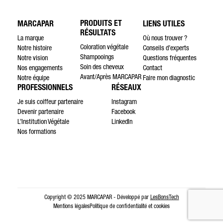
PRODUITS ET
MARCAPAR
LIENS UTILES
RÉSULTATS
La marque
Où nous trouver ?
Coloration végétale
Notre histoire
Conseils d’experts
Shampooings
Notre vision
Questions fréquentes
Soin des cheveux
Nos engagements
Contact
Avant/Après MARCAPAR
Notre équipe
Faire mon diagnostic
PROFESSIONNELS
RÉSEAUX
Je suis coiffeur partenaire
Instagram
Devenir partenaire
Facebook
L’Institution Végétale
LinkedIn
Nos formations
Copyright © 2025 MARCAPAR - Développé par
LesBonsTech
Mentions légales
Politique de confidentialité et cookies