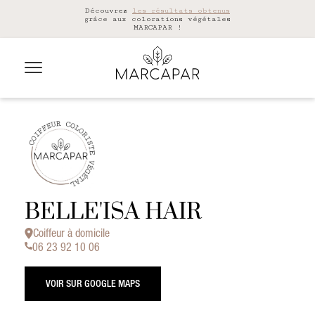
Découvrez
les résultats obtenus
grâce aux colorations végétales
MARCAPAR !
BELLE'ISA HAIR
Coiffeur à domicile
06 23 92 10 06
VOIR SUR GOOGLE MAPS