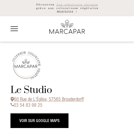
Découvrez
les résultats obtenus
grâce aux colorations végétales
MARCAPAR !
Le Studio
60 Rue de L'Église, 57565 Brouderdorff
03 54 83 98 25
VOIR SUR GOOGLE MAPS