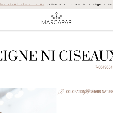
les résultats obtenus
grâce aux colorations végétales
EIGNE NI CISEAU
0649684
COLORATION VÉGÉTALE
SOINS NATUR