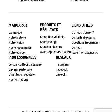
végétale depuis 1991
l’international
PRODUITS ET
MARCAPAR
LIENS UTILES
RÉSULTATS
La marque
Où nous trouver ?
Coloration végétale
Notre histoire
Conseils d’experts
Shampooings
Notre vision
Questions fréquentes
Soin des cheveux
Nos engagements
Contact
Avant/Après MARCAPAR
Notre équipe
Faire mon diagnostic
PROFESSIONNELS
RÉSEAUX
Je suis coiffeur partenaire
Instagram
Devenir partenaire
Facebook
L’Institution Végétale
LinkedIn
Nos formations