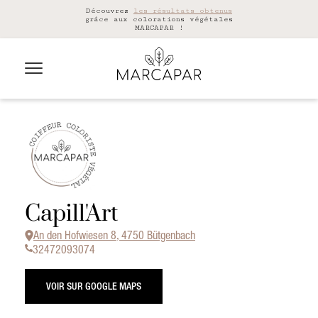
Découvrez
les résultats obtenus
grâce aux colorations végétales
MARCAPAR !
Capill'Art
An den Hofwiesen 8, 4750 Bütgenbach
32472093074
VOIR SUR GOOGLE MAPS