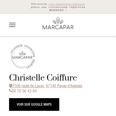
Découvrez
les résultats obtenus
grâce aux colorations végétales
MARCAPAR !
Christelle Coiffure
2169 route du Lacay, 47140 Penne d'Agenais
06 70 56 43 64
VOIR SUR GOOGLE MAPS