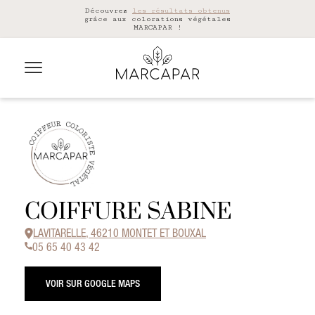
Découvrez
les résultats obtenus
grâce aux colorations végétales
MARCAPAR !
COIFFURE SABINE
LAVITARELLE, 46210 MONTET ET BOUXAL
05 65 40 43 42
VOIR SUR GOOGLE MAPS