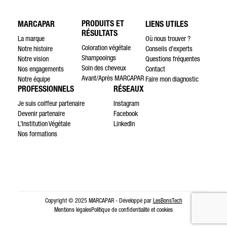
PRODUITS ET
MARCAPAR
LIENS UTILES
RÉSULTATS
La marque
Où nous trouver ?
Coloration végétale
Notre histoire
Conseils d’experts
Shampooings
Notre vision
Questions fréquentes
Soin des cheveux
Nos engagements
Contact
Avant/Après MARCAPAR
Notre équipe
Faire mon diagnostic
PROFESSIONNELS
RÉSEAUX
Je suis coiffeur partenaire
Instagram
Devenir partenaire
Facebook
L’Institution Végétale
LinkedIn
Nos formations
Copyright © 2025 MARCAPAR - Développé par
LesBonsTech
Mentions légales
Politique de confidentialité et cookies