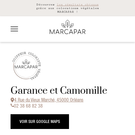
Découvrez
les résultats obtenus
grâce aux colorations végétales
MARCAPAR !
Garance et Camomille
4 Rue du Vieux Marché, 45000 Orléans
02 38 68 82 38
VOIR SUR GOOGLE MAPS