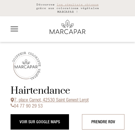
Découvrez
les résultats obtenus
grâce aux colorations végétales
MARCAPAR !
Hairtendance
7, place Carnot, 42530 Saint Genest Lerpt
04 77 90 29 53
VOIR SUR GOOGLE MAPS
PRENDRE RDV