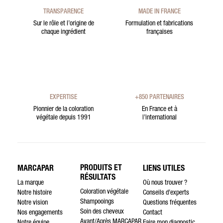
TRANSPARENCE
MADE IN FRANCE
Sur le rôle et l’origine de
Formulation et fabrications
chaque ingrédient
françaises
EXPERTISE
+850 PARTENAIRES
Pionnier de la coloration
En France et à
végétale depuis 1991
l’international
PRODUITS ET
MARCAPAR
LIENS UTILES
RÉSULTATS
La marque
Où nous trouver ?
Coloration végétale
Notre histoire
Conseils d’experts
Shampooings
Notre vision
Questions fréquentes
Soin des cheveux
Nos engagements
Contact
Avant/Après MARCAPAR
Notre équipe
Faire mon diagnostic