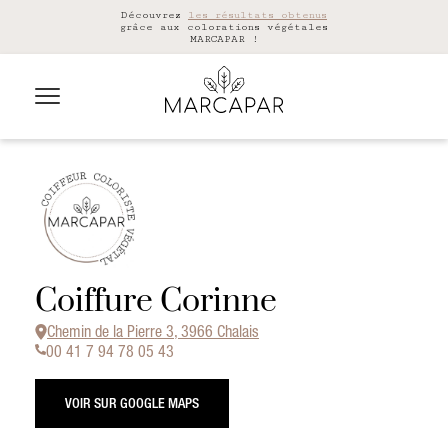
Découvrez
les résultats obtenus
grâce aux colorations végétales
MARCAPAR !
Coiffure Corinne
Chemin de la Pierre 3, 3966 Chalais
00 41 7 94 78 05 43
VOIR SUR GOOGLE MAPS