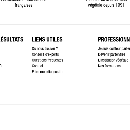
Formulation et fabrications
Pionnier de la coloration
françaises
végétale depuis 1991
RÉSULTATS
LIENS UTILES
PROFESSIONN
Où nous trouver ?
Je suis coiffeur parte
Conseils d’experts
Devenir partenaire
Questions fréquentes
L’Institution Végétale
R
Contact
Nos formations
Faire mon diagnostic