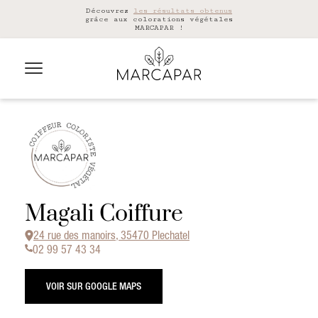
Découvrez
les résultats obtenus
grâce aux colorations végétales
MARCAPAR !
Magali Coiffure
24 rue des manoirs, 35470 Plechatel
02 99 57 43 34
VOIR SUR GOOGLE MAPS