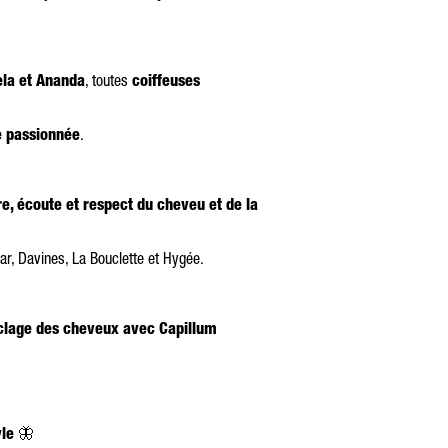
ela et Ananda
, toutes
coiffeuses
e passionnée
.
re, écoute et respect du cheveu et de la
r, Davines, La Bouclette et Hygée.
yclage des cheveux avec Capillum
yle
🦋