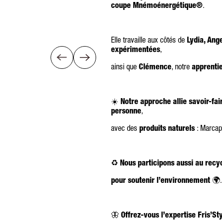
coupe Mnémoénergétique®
.
Elle travaille aux côtés de
Lydia, Ang
expérimentées
,
ainsi que
Clémence
, notre
apprenti
☀️
Notre approche allie savoir-fai
personne
,
avec des
produits naturels
: Marcapa
♻️
Nous participons aussi au rec
pour soutenir l’environnement
🌍.
🦋
Offrez-vous l’expertise Fris’St