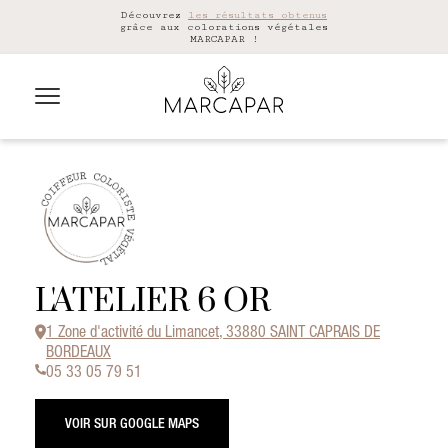
Découvrez
les résultats obtenus
grâce aux colorations végétales
MARCAPAR !
L'ATELIER 6 OR
1 Zone d'activité du Limancet, 33880 SAINT CAPRAIS DE
BORDEAUX
05 33 05 79 51
VOIR SUR GOOGLE MAPS