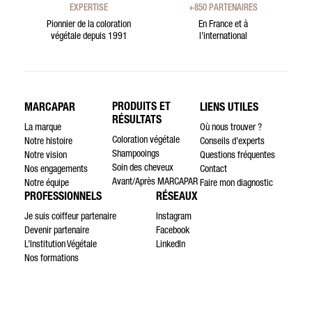
EXPERTISE
+850 PARTENAIRES
Pionnier de la coloration
En France et à
végétale depuis 1991
l’international
PRODUITS ET
MARCAPAR
LIENS UTILES
RÉSULTATS
La marque
Où nous trouver ?
Coloration végétale
Notre histoire
Conseils d’experts
Shampooings
Notre vision
Questions fréquentes
Soin des cheveux
Nos engagements
Contact
Avant/Après MARCAPAR
Notre équipe
Faire mon diagnostic
PROFESSIONNELS
RÉSEAUX
Je suis coiffeur partenaire
Instagram
Devenir partenaire
Facebook
L’Institution Végétale
LinkedIn
Nos formations