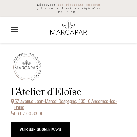
Découvrez
les résultats obtenus
grâce aux colorations végétales
MARCAPAR !
L'Atelier d'Eloïse
57 avenue Jean-Marcel Despagne, 33510 Andernos-les-
Bains
06 67 00 83 06
VOIR SUR GOOGLE MAPS