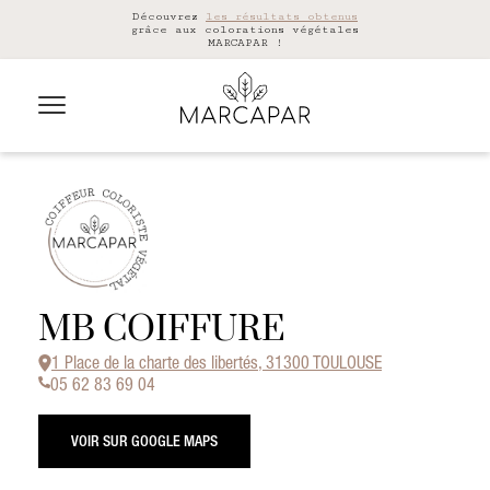
Découvrez
les résultats obtenus
grâce aux colorations végétales
MARCAPAR !
MB COIFFURE
1 Place de la charte des libertés, 31300 TOULOUSE
05 62 83 69 04
VOIR SUR GOOGLE MAPS