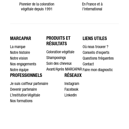
Pionnier de la coloration
En France et à
végétale depuis 1991
l’international
PRODUITS ET
MARCAPAR
LIENS UTILES
RÉSULTATS
La marque
Où nous trouver ?
Coloration végétale
Notre histoire
Conseils d’experts
Shampooings
Notre vision
Questions fréquentes
Soin des cheveux
Nos engagements
Contact
Avant/Après MARCAPAR
Notre équipe
Faire mon diagnostic
PROFESSIONNELS
RÉSEAUX
Je suis coiffeur partenaire
Instagram
Devenir partenaire
Facebook
L’Institution Végétale
LinkedIn
Nos formations