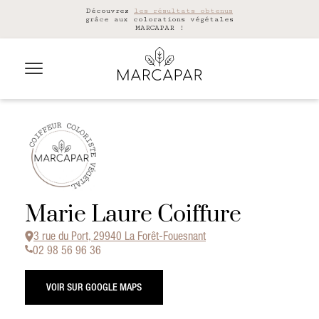
Découvrez
les résultats obtenus
grâce aux colorations végétales
MARCAPAR !
Marie Laure Coiffure
3 rue du Port, 29940 La Forêt-Fouesnant
02 98 56 96 36
VOIR SUR GOOGLE MAPS