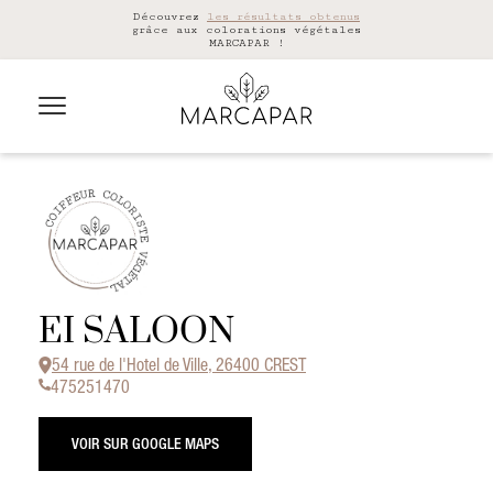
Découvrez
les résultats obtenus
grâce aux colorations végétales
MARCAPAR !
EI SALOON
54 rue de l'Hotel de Ville, 26400 CREST
475251470
VOIR SUR GOOGLE MAPS