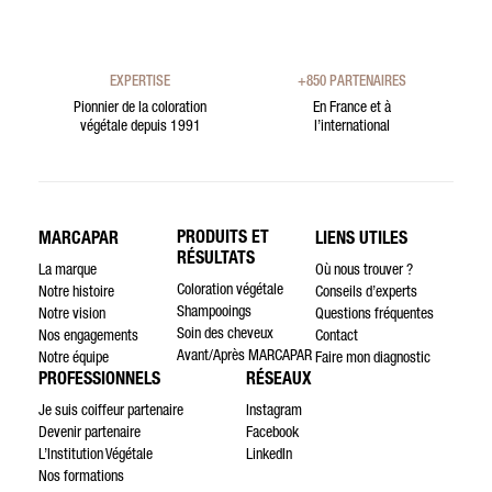
EXPERTISE
+850 PARTENAIRES
Pionnier de la coloration
En France et à
végétale depuis 1991
l’international
PRODUITS ET
MARCAPAR
LIENS UTILES
RÉSULTATS
La marque
Où nous trouver ?
Coloration végétale
Notre histoire
Conseils d’experts
Shampooings
Notre vision
Questions fréquentes
Soin des cheveux
Nos engagements
Contact
Avant/Après MARCAPAR
Notre équipe
Faire mon diagnostic
PROFESSIONNELS
RÉSEAUX
Je suis coiffeur partenaire
Instagram
Devenir partenaire
Facebook
L’Institution Végétale
LinkedIn
Nos formations