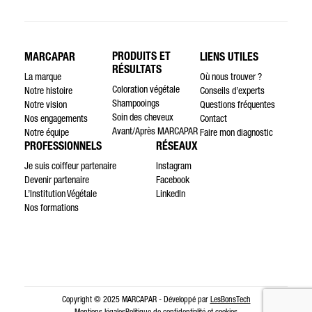
PRODUITS ET
MARCAPAR
LIENS UTILES
RÉSULTATS
La marque
Où nous trouver ?
Coloration végétale
Notre histoire
Conseils d’experts
Shampooings
Notre vision
Questions fréquentes
Soin des cheveux
Nos engagements
Contact
Avant/Après MARCAPAR
Notre équipe
Faire mon diagnostic
PROFESSIONNELS
RÉSEAUX
Je suis coiffeur partenaire
Instagram
Devenir partenaire
Facebook
L’Institution Végétale
LinkedIn
Nos formations
Copyright © 2025 MARCAPAR - Développé par
LesBonsTech