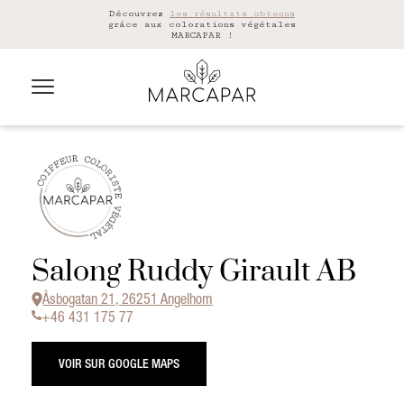
Découvrez
les résultats obtenus
grâce aux colorations végétales
MARCAPAR !
Salong Ruddy Girault AB
Åsbogatan 21, 26251 Angelhom
+46 431 175 77
VOIR SUR GOOGLE MAPS