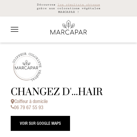
Découvrez
les résultats obtenus
grâce aux colorations végétales
MARCAPAR !
CHANGEZ D'...HAIR
Coiffeur à domicile
06 79 67 55 93
VOIR SUR GOOGLE MAPS