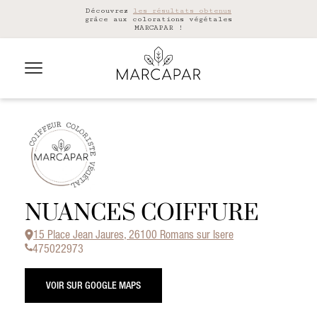
Découvrez
les résultats obtenus
grâce aux colorations végétales
MARCAPAR !
NUANCES COIFFURE
15 Place Jean Jaures, 26100 Romans sur Isere
475022973
VOIR SUR GOOGLE MAPS