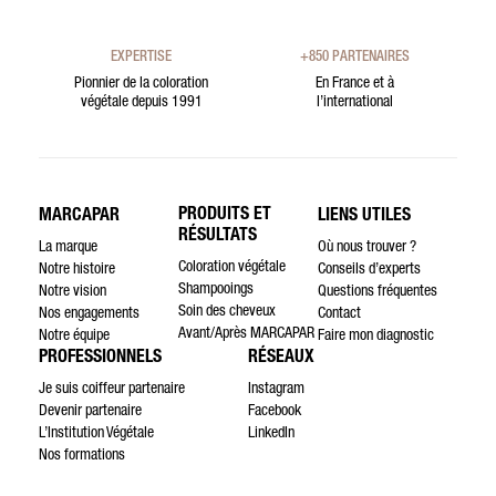
EXPERTISE
+850 PARTENAIRES
Pionnier de la coloration
En France et à
végétale depuis 1991
l’international
PRODUITS ET
MARCAPAR
LIENS UTILES
RÉSULTATS
La marque
Où nous trouver ?
Coloration végétale
Notre histoire
Conseils d’experts
Shampooings
Notre vision
Questions fréquentes
Soin des cheveux
Nos engagements
Contact
Avant/Après MARCAPAR
Notre équipe
Faire mon diagnostic
PROFESSIONNELS
RÉSEAUX
Je suis coiffeur partenaire
Instagram
Devenir partenaire
Facebook
L’Institution Végétale
LinkedIn
Nos formations