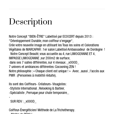
Description
Notre Concept "BIEN-ÊTRE" Labellisé par ECOCERT depuis 2013 :
"Développement Durable, mon coiffeur s'engage",
Crée votre nouvelle image en utilisant les Tous les soins et Colorations
Végétales de MARCAPAR : 1er salon Labellisé Ambassadeur de Dordogne !
Notre Concept Beauté, vous accueille au 4, rue LIMOGEANNE ET 4,
IMPASSE LIMOGEANNE ,sur 200m2 de surface,
dans ses 7 salles différentes, sur 4 niveaux: _x000D_
7 univers et ambiances différentes: Cocooning ZEN !
Notre philosophie : « Chaque client est unique ! » Avec , aussi , l’accès aux
PMR :(Personnes à mobilité réduite),
Ils sont des Coiffeurs- Créateurs- Visagistes:
-Styliste International , Relooking & Barbier,
-Spécialiste , Perruque pour chute temporaire, ,
-
SUR RDV : _x000D_
Coiffeur-Énergéticien/ Méthode de La Trichotherapy.