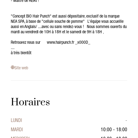
- Maitre de REIKI !
"Concept BIO Hair Punch" est aussi dépositaire, exclusif de la marque
NEA SPA, à base de "cellule souche de pomme" L'équipe vous accueille
aussi en Anglais/ ....avec ou sans rendez-vous ! Nous sommes ouverts du
mardi au vendredi de 10H à 18H et le samedi de 9H à 18H ,
Retrouvez nous sur www.hairpunch.fr _x000D_
....
à très bientôt
Site web
Horaires
LUNDI
-
MARDI
10:00 - 18:00