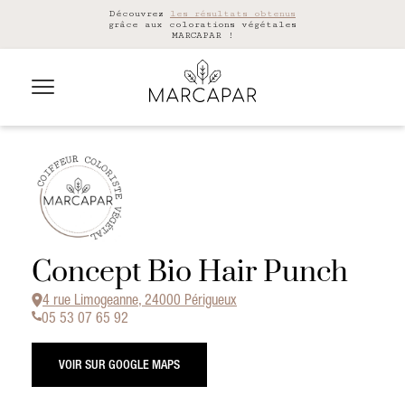
Découvrez
les résultats obtenus
grâce aux colorations végétales
MARCAPAR !
Concept Bio Hair Punch
4 rue Limogeanne, 24000 Périgueux
05 53 07 65 92
VOIR SUR GOOGLE MAPS