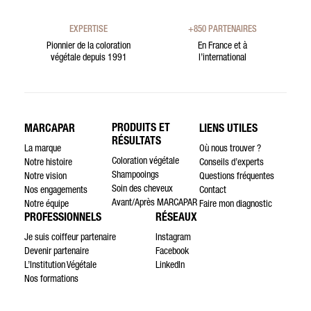
EXPERTISE
+850 PARTENAIRES
Pionnier de la coloration
En France et à
végétale depuis 1991
l’international
PRODUITS ET
MARCAPAR
LIENS UTILES
RÉSULTATS
La marque
Où nous trouver ?
Coloration végétale
Notre histoire
Conseils d’experts
Shampooings
Notre vision
Questions fréquentes
Soin des cheveux
Nos engagements
Contact
Avant/Après MARCAPAR
Notre équipe
Faire mon diagnostic
PROFESSIONNELS
RÉSEAUX
Je suis coiffeur partenaire
Instagram
Devenir partenaire
Facebook
L’Institution Végétale
LinkedIn
Nos formations