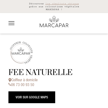
Découvrez
les résultats obtenus
grâce aux colorations végétales
MARCAPAR !
FEE NATURELLE
Coiffeur à domicile
06 73 00 93 50
VOIR SUR GOOGLE MAPS