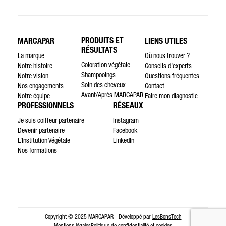
PRODUITS ET
MARCAPAR
LIENS UTILES
RÉSULTATS
La marque
Où nous trouver ?
Coloration végétale
Notre histoire
Conseils d’experts
Shampooings
Notre vision
Questions fréquentes
Soin des cheveux
Nos engagements
Contact
Avant/Après MARCAPAR
Notre équipe
Faire mon diagnostic
PROFESSIONNELS
RÉSEAUX
Je suis coiffeur partenaire
Instagram
Devenir partenaire
Facebook
L’Institution Végétale
LinkedIn
Nos formations
Copyright © 2025 MARCAPAR - Développé par
LesBonsTech