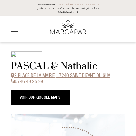
Découvrez
les résultats obtenus
grâce aux colorations végétales
MARCAPAR !
PASCAL & Nathalie
2 PLACE DE LA MAIRIE, 17240 SAINT DIZANT DU GUA
05 46 49 25 99
VOIR SUR GOOGLE MAPS