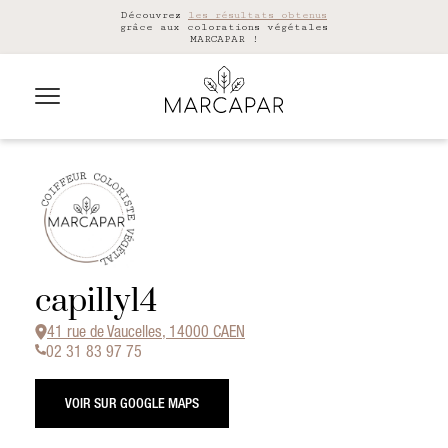
Découvrez
les résultats obtenus
grâce aux colorations végétales
MARCAPAR !
capilly14
41 rue de Vaucelles, 14000 CAEN
02 31 83 97 75
VOIR SUR GOOGLE MAPS