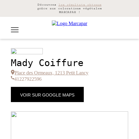
Découvrez
les résultats obtenus
grâce aux colorations végétales
MARCAPAR !
Mady Coiffure
Place des Ormeaux, 1213 Petit Lancy
41227922596
VOIR SUR GOOGLE MAPS