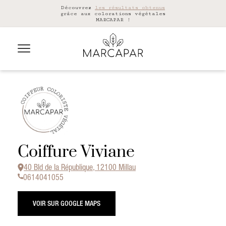
Découvrez
les résultats obtenus
grâce aux colorations végétales
MARCAPAR !
Coiffure Viviane
40 Bld de la République, 12100 Millau
0614041055
VOIR SUR GOOGLE MAPS