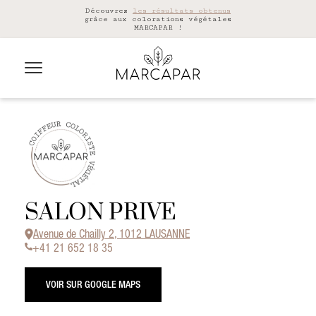
Découvrez
les résultats obtenus
grâce aux colorations végétales
MARCAPAR !
SALON PRIVE
Avenue de Chailly 2, 1012 LAUSANNE
+41 21 652 18 35
VOIR SUR GOOGLE MAPS