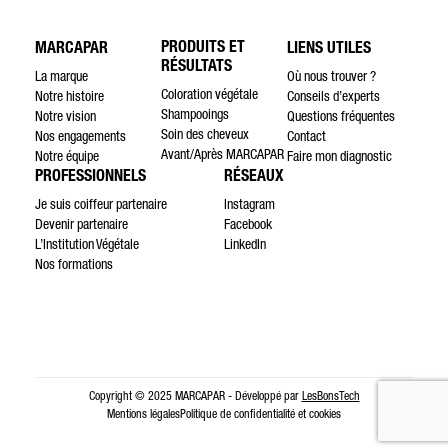
PRODUITS ET
MARCAPAR
LIENS UTILES
RÉSULTATS
La marque
Où nous trouver ?
Coloration végétale
Notre histoire
Conseils d’experts
Shampooings
Notre vision
Questions fréquentes
Soin des cheveux
Nos engagements
Contact
Avant/Après MARCAPAR
Notre équipe
Faire mon diagnostic
PROFESSIONNELS
RÉSEAUX
Je suis coiffeur partenaire
Instagram
Devenir partenaire
Facebook
L’Institution Végétale
LinkedIn
Nos formations
Copyright © 2025 MARCAPAR - Développé par
LesBonsTech
Mentions légales
Politique de confidentialité et cookies