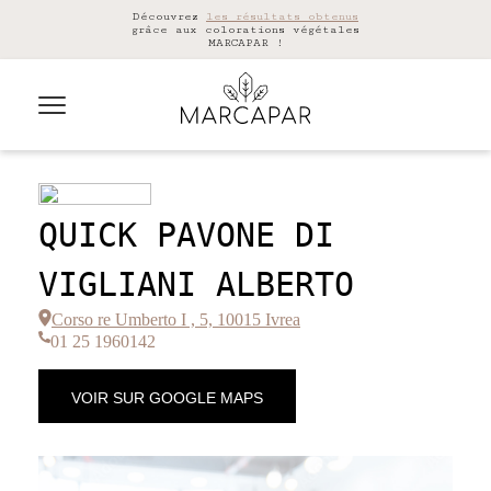
Découvrez
les résultats obtenus
grâce aux colorations végétales
MARCAPAR !
QUICK PAVONE DI
VIGLIANI ALBERTO
Corso re Umberto I , 5, 10015 Ivrea
01 25 1960142
VOIR SUR GOOGLE MAPS