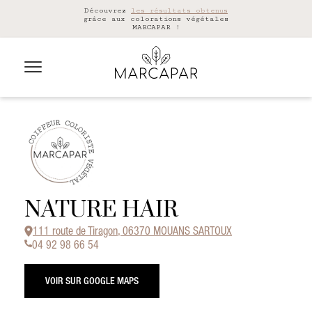
Découvrez
les résultats obtenus
grâce aux colorations végétales
MARCAPAR !
NATURE HAIR
111 route de Tiragon, 06370 MOUANS SARTOUX
04 92 98 66 54
VOIR SUR GOOGLE MAPS