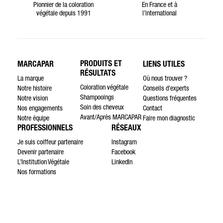
Pionnier de la coloration
En France et à
végétale depuis 1991
l’international
PRODUITS ET
MARCAPAR
LIENS UTILES
RÉSULTATS
La marque
Où nous trouver ?
Coloration végétale
Notre histoire
Conseils d’experts
Shampooings
Notre vision
Questions fréquentes
Soin des cheveux
Nos engagements
Contact
Avant/Après MARCAPAR
Notre équipe
Faire mon diagnostic
PROFESSIONNELS
RÉSEAUX
Je suis coiffeur partenaire
Instagram
Devenir partenaire
Facebook
L’Institution Végétale
LinkedIn
Nos formations