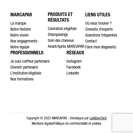
PRODUITS ET
MARCAPAR
LIENS UTILES
RÉSULTATS
La marque
Où nous trouver ?
Coloration végétale
Notre histoire
Conseils d’experts
Shampooings
Notre vision
Questions fréquentes
Soin des cheveux
Nos engagements
Contact
Avant/Après MARCAPAR
Notre équipe
Faire mon diagnostic
PROFESSIONNELS
RÉSEAUX
Je suis coiffeur partenaire
Instagram
Devenir partenaire
Facebook
L’Institution Végétale
LinkedIn
Nos formations
Copyright © 2025 MARCAPAR - Développé par
LesBonsTech
Mentions légales
Politique de confidentialité et cookies