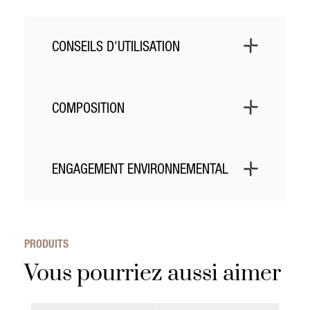
CONSEILS D'UTILISATION
-
COMPOSITION
Les matériaux utilisés ont été sélectionnés pour
leur résistance et leurs caractéristiques naturelles.
ENGAGEMENT ENVIRONNEMENTAL
La gamme Barbier puise son inspiration dans
l’héritage des savoir-faire de la région Auvergne
Rhône-Alpes, notamment réputée pour son travail
PRODUITS
du fer et du bois.
Vous pourriez aussi aimer