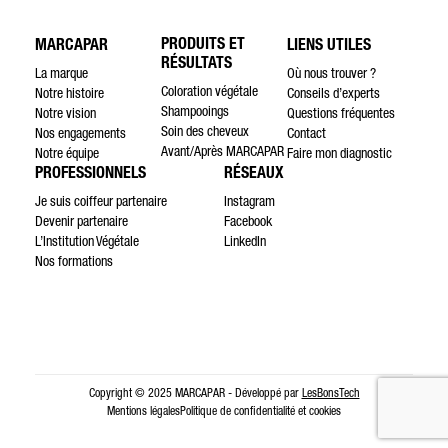
PRODUITS ET
MARCAPAR
LIENS UTILES
RÉSULTATS
La marque
Où nous trouver ?
Coloration végétale
Notre histoire
Conseils d’experts
Shampooings
Notre vision
Questions fréquentes
Soin des cheveux
Nos engagements
Contact
Avant/Après MARCAPAR
Notre équipe
Faire mon diagnostic
PROFESSIONNELS
RÉSEAUX
Je suis coiffeur partenaire
Instagram
Devenir partenaire
Facebook
L’Institution Végétale
LinkedIn
Nos formations
Copyright © 2025 MARCAPAR - Développé par
LesBonsTech
Mentions légales
Politique de confidentialité et cookies