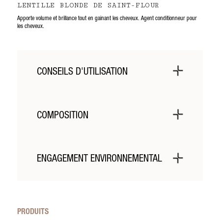
LENTILLE BLONDE DE SAINT-FLOUR
Apporte volume et brillance tout en gainant les cheveux. Agent conditionneur pour
les cheveux.
CONSEILS D'UTILISATION
Appliquer le shampooing sur le cuir cheveu ou la
barbe puis faire mousser avec un peu d’eau et
COMPOSITION
rincer.
Découvrez toute la composition de votre produit
dans notre
fiche transparence
ENGAGEMENT ENVIRONNEMENTAL
Packaging recyclable.
PRODUITS