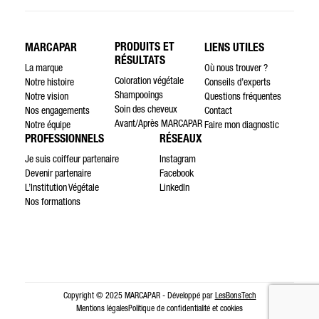
PRODUITS ET
MARCAPAR
LIENS UTILES
RÉSULTATS
La marque
Où nous trouver ?
Coloration végétale
Notre histoire
Conseils d’experts
Shampooings
Notre vision
Questions fréquentes
Soin des cheveux
Nos engagements
Contact
Avant/Après MARCAPAR
Notre équipe
Faire mon diagnostic
PROFESSIONNELS
RÉSEAUX
Je suis coiffeur partenaire
Instagram
Devenir partenaire
Facebook
L’Institution Végétale
LinkedIn
Nos formations
Copyright © 2025 MARCAPAR - Développé par
LesBonsTech
Mentions légales
Politique de confidentialité et cookies