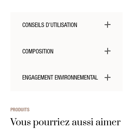
CONSEILS D'UTILISATION
-
COMPOSITION
Les matériaux utilisés ont été sélectionnés pour
leur résistance et leurs caractéristiques naturelles.
ENGAGEMENT ENVIRONNEMENTAL
La gamme Barbier puise son inspiration dans
l’héritage des savoir-faire de la région Auvergne
Rhône-Alpes, notamment réputée pour son travail
PRODUITS
du fer et du bois.
Vous pourriez aussi aimer