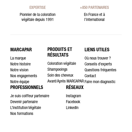
EXPERTISE
+850 PARTENAIRES
Pionnier de la coloration
En France et à
végétale depuis 1991
l’international
PRODUITS ET
MARCAPAR
LIENS UTILES
RÉSULTATS
La marque
Où nous trouver ?
Coloration végétale
Notre histoire
Conseils d’experts
Shampooings
Notre vision
Questions fréquentes
Soin des cheveux
Nos engagements
Contact
Avant/Après MARCAPAR
Notre équipe
Faire mon diagnostic
PROFESSIONNELS
RÉSEAUX
Je suis coiffeur partenaire
Instagram
Devenir partenaire
Facebook
L’Institution Végétale
LinkedIn
Nos formations