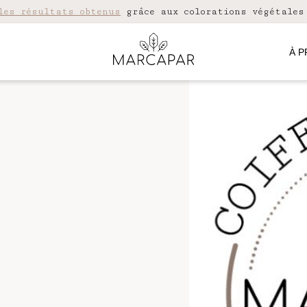
les résultats obtenus
grâce aux colorations végétales
À 